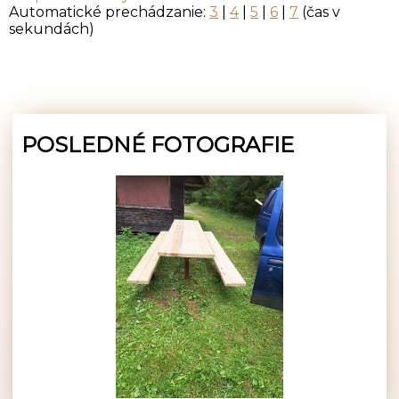
Automatické prechádzanie:
3
|
4
|
5
|
6
|
7
(čas v
sekundách)
POSLEDNÉ FOTOGRAFIE