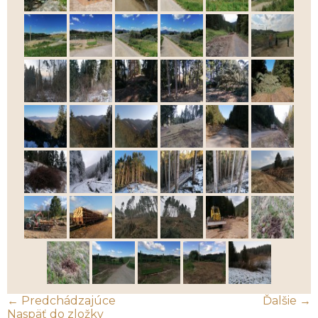
← Predchádzajúce
Ďalšie →
Naspäť do zložky