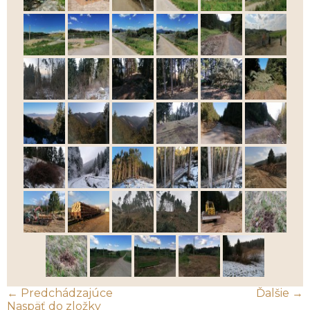
← Predchádzajúce
Ďalšie →
Naspäť do zložky