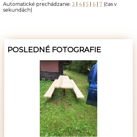
Automatické prechádzanie:
3
|
4
|
5
|
6
|
7
(čas v
sekundách)
POSLEDNÉ FOTOGRAFIE