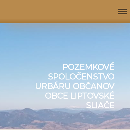
POZEMKOVÉ
SPOLOČENSTVO
URBÁRU OBČANOV
OBCE LIPTOVSKÉ
SLIAČE