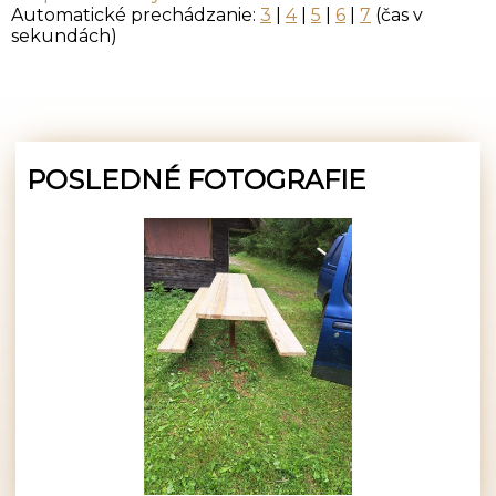
Automatické prechádzanie:
3
|
4
|
5
|
6
|
7
(čas v
sekundách)
POSLEDNÉ FOTOGRAFIE