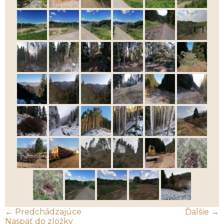
← Predchádzajúce
Ďalšie →
Naspäť do zložky