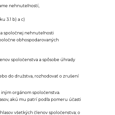
ame nehnuteľností,
 3.1 b) a c)
a spoločnej nehnuteľnosti
 spoločne obhospodarovaných
lenov spoločenstva a spôsobe úhrady
ebo do družstva,
rozhodovať o zrušení
né iným orgánom spoločenstva.
lasov, akú mu patrí podľa pomeru účasti
u hlasov všetkých členov spoločenstva; o