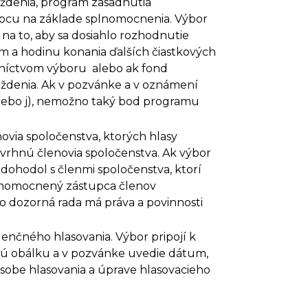
aždenia, program zasadnutia
upcu na základe splnomocnenia. Výbor
a to, aby sa dosiahlo rozhodnutie
m a hodinu konania ďalších čiastkových
edníctvom výboru alebo ak fond
aždenia. Ak v pozvánke a v oznámení
alebo j), nemožno taký bod programu
ovia spoločenstva, ktorých hlasy
avrhnú členovia spoločenstva. Ak výbor
dohodol s členmi spoločenstva, ktorí
plnomocnený zástupca členov
 dozorná rada má práva a povinnosti
čného hlasovania. Výbor pripojí k
ovú obálku a v pozvánke uvedie dátum,
ôsobe hlasovania a úprave hlasovacieho