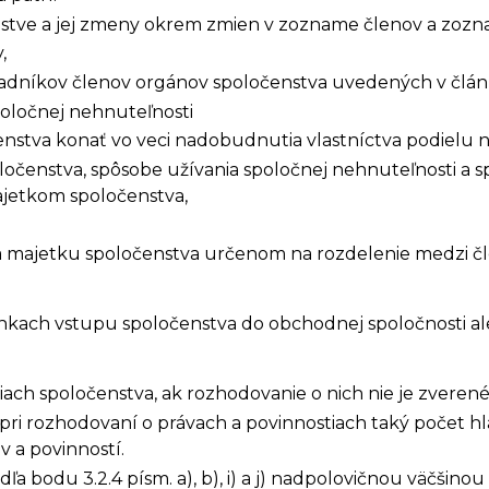
stve a jej zmeny okrem zmien v zozname členov a zozn
,
radníkov členov orgánov spoločenstva uvedených v článku
poločnej nehnuteľnosti
nstva konať vo veci nadobudnutia vlastníctva podielu n
ločenstva, spôsobe užívania spoločnej nehnuteľnosti a
ajetkom spoločenstva,
 a majetku spoločenstva určenom na rozdelenie medzi č
kach vstupu spoločenstva do obchodnej spoločnosti al
tiach spoločenstva, ak rozhodovanie o nich nie je zvere
 pri rozhodovaní o právach a povinnostiach taký počet h
v a povinností.
a bodu 3.2.4 písm. a), b), i) a j) nadpolovičnou väčšino