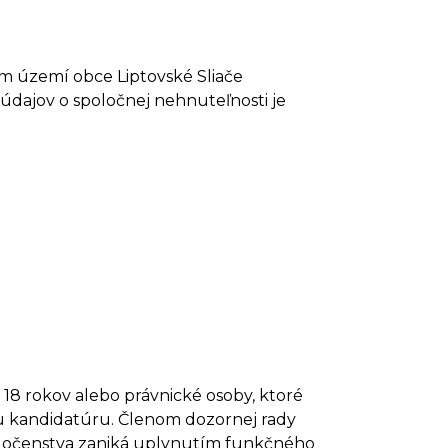
m území obce Liptovské Sliače
ajov o spoločnej nehnuteľnosti je
 18 rokov alebo právnické osoby, ktoré
ju kandidatúru. Členom dozornej rady
spoločenstva zaniká uplynutím funkčného