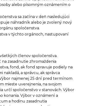
ej osoby alebo písomným oznámením o
očenstva sa začína v deň nasledujúci
upuje náhradník alebo je zvolený nový
orgánu spoločenstva.
nstva v týchto orgánoch, nastupovaní
všetkých členov spoločenstva.
ať na zasadnutie zhromaždenia
va, fond, ak fond spravuje podiely na
 nakladá, a správcu, ak správca
 Výbor najmenej 25 dní pred termínom
m mieste uverejnenia, na svojom
a určí spoločenstvo v stanovách. Výbor
ho konania. Výbor v oznámení a
átum a hodinu zasadnutia