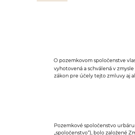
O pozemkovom spoločenstve vlast
vyhotovená a schválená v zmysle
zákon pre účely tejto zmluvy aj a
Pozemkové spoločenstvo urbáru ob
„spoločenstvo“), bolo založené Z