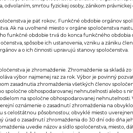
a, odvolaním, smrťou fyzickej osoby, zánikom právnick
ločenstva je päť rokov;. Funkčné obdobie orgánov spol
tva. Ak na uvoľnené miesto v orgáne spoločenstva nast
jeho funkčné obdobie trvá do konca funkčného obdobia 
očenstva, spôsobe ich ustanovenia, vzniku a zániku čle
gánov a o ich činnosti upravujú stanovy spoločenstva.
ločenstva je zhromaždenie. Zhromaždenie sa skladá zo 
láva výbor najmenej raz za rok. Výbor je povinný pozv
om zasadnutia zhromaždenia všetkých členov spoločenst
bo spoločne obhospodarovanej nehnuteľnosti alebo s nimi
 podielom na spoločne obhospodarovanej nehnuteľnosti.
erejní oznámenie o zasadnutí zhromaždenia na obvyklo
 s celoštátnou pôsobnosťou; obvyklé miesto uverejneni
ný úrad o zasadnutí zhromaždenia do 30 dní odo dňa je
maždenia uvedie názov a sídlo spoločenstva, miesto, d