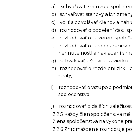
a)
schvaľovať zmluvu o spoločen
b)
schvaľovať stanovy a ich zmeny
c)
voliť a odvolávať členov a náh
d)
rozhodovať o oddelení časti s
e)
rozhodovať o poverení spoloče
f)
rozhodovať o hospodárení spo
nehnuteľností a nakladaní s m
g)
schvaľovať účtovnú závierku,
h)
rozhodovať o rozdelení zisku
straty,
i)
rozhodovať o vstupe a podmien
spoločenstva,
j)
rozhodovať o ďalších záležitos
3.2.5 Každý člen spoločenstva má
člena spoločenstva na výkone prá
3.2.6 Zhromaždenie rozhoduje podľ