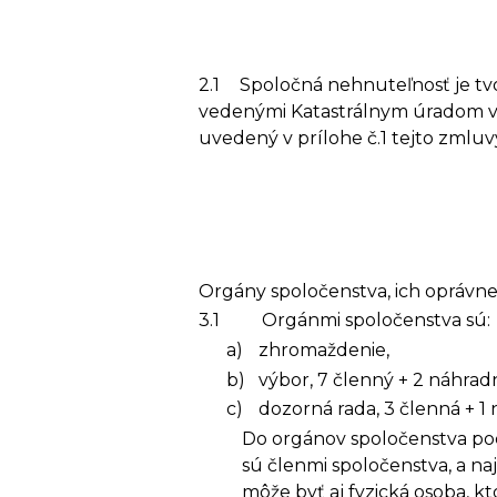
2.1
Spoločná nehnuteľnosť je tv
vedenými Katastrálnym úradom v
uvedený v prílohe č.1 tejto zmluv
Orgány spoločenstva, ich oprávne
3.1
Orgánmi spoločenstva sú:
a)
zhromaždenie,
b)
výbor, 7 členný + 2 náhradn
c)
dozorná rada, 3 členná + 1
Do orgánov spoločenstva podľ
sú členmi spoločenstva, a n
môže byť aj fyzická osoba, 