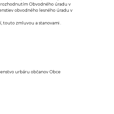
tou rozhodnutím Obvodného úradu v
čenstiev obvodného lesného úradu v
, touto zmluvou a stanovami .
čenstvo urbáru občanov Obce