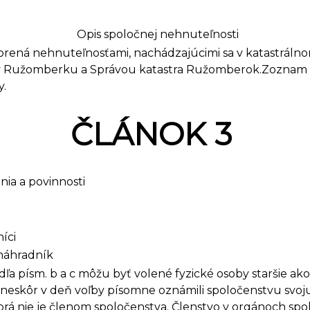
Opis spoločnej nehnuteľnosti
orená nehnuteľnosťami, nachádzajúcimi sa v katastrálno
 Ružomberku a Správou katastra Ružomberok.Zoznam úd
y.
ČLÁNOK 3
nia a povinnosti
íci
 náhradník
a písm. b a c môžu byť volené fyzické osoby staršie ako
ajneskôr v deň voľby písomne oznámili spoločenstvu svo
ktorá nie je členom spoločenstva. Členstvo v orgánoch 