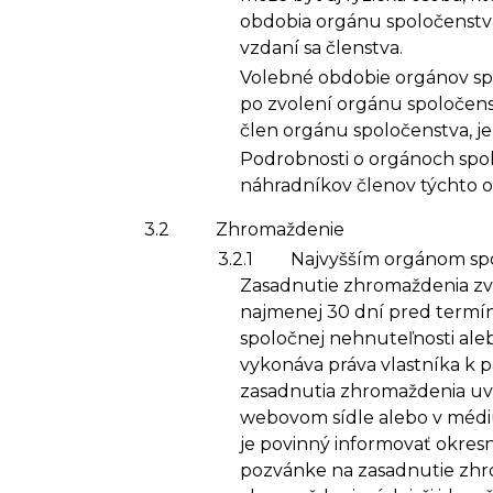
obdobia orgánu spoločenstv
vzdaní sa členstva.
Volebné obdobie orgánov spo
po zvolení orgánu spoločens
člen orgánu spoločenstva, 
Podrobnosti o orgánoch spol
náhradníkov členov týchto or
3.2
Zhromaždenie
3.2.1
Najvyšším orgánom spo
Zasadnutie zhromaždenia zvo
najmenej 30 dní pred termín
spoločnej nehnuteľnosti ale
vykonáva práva vlastníka k
zasadnutia zhromaždenia uv
webovom sídle alebo v médiu
je povinný informovať okres
pozvánke na zasadnutie zhro