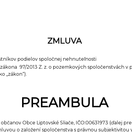
ZMLUVA
níkov podielov spoločnej nehnuteľnosti
 zákona 97/2013 Z. z. o pozemkových spoločenstvách v 
ko „zákon“).
PREAMBULA
čanov Obce Liptovské Sliače, IČO:00631973 (ďalej pre 
mluvou o založení spoločenstva s právnou subjektivitou 