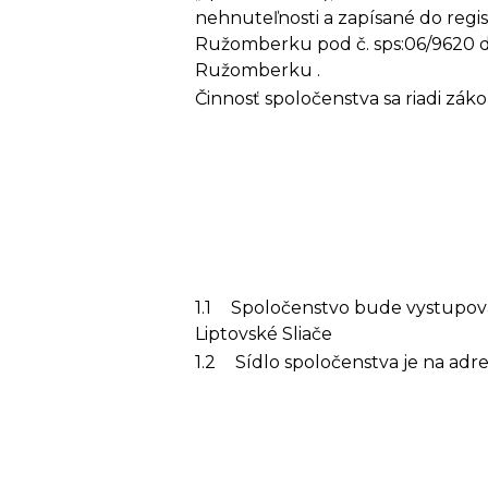
nehnuteľnosti a zapísané do reg
Ružomberku pod č. sps:06/9620 d
Ružomberku .
Činnosť spoločenstva sa riadi z
1.1
Spoločenstvo bude vystupov
Liptovské Sliače
1.2
Sídlo spoločenstva je na adre