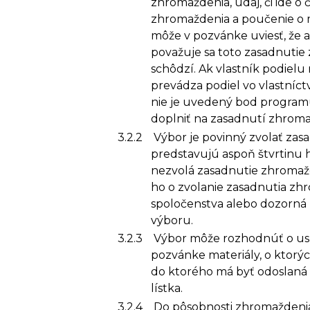
zhromaždenia, údaj, či ide 
zhromaždenia a poučenie o 
môže v pozvánke uviesť, že 
považuje sa toto zasadnutie
schôdzí. Ak vlastník podiel
prevádza podiel vo vlastníc
nie je uvedený bod programu
doplniť na zasadnutí zhroma
3.2.2
Výbor je povinný zvolať zas
predstavujú aspoň štvrtinu h
nezvolá zasadnutie zhromažd
ho o zvolanie zasadnutia zh
spoločenstva alebo dozorná 
výboru.
3.2.3
Výbor môže rozhodnúť o us
pozvánke materiály, o ktorý
do ktorého má byť odoslaná 
lístka.
3.2.4
Do pôsobnosti zhromaždenia