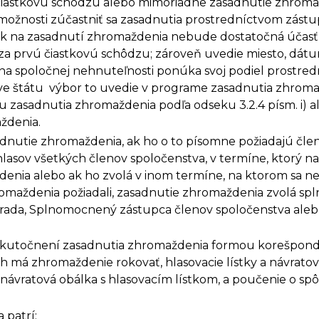
o čiastkovú schôdzu alebo mimoriadne zasadnutie zhrom
možnosti zúčastniť sa zasadnutia prostredníctvom zást
ak na zasadnutí zhromaždenia nebude dostatočná účasť n
 za prvú čiastkovú schôdzu; zároveň uvedie miesto, dátu
u na spoločnej nehnuteľnosti ponúka svoj podiel prostr
tve štátu výbor to uvedie v programe zasadnutia zhrom
 zasadnutia zhromaždenia podľa odseku 3.2.4 písm. i) 
ždenia.
adnutie zhromaždenia, ak ho o to písomne požiadajú člen
lasov všetkých členov spoločenstva, v termíne, ktorý n
enia alebo ak ho zvolá v inom termíne, na ktorom sa ne
romaždenia požiadali, zasadnutie zhromaždenia zvolá s
rada, Splnomocnený zástupca členov spoločenstva alebo
kutočnení zasadnutia zhromaždenia formou korešponden
ch má zhromaždenie rokovať, hlasovacie lístky a návrat
návratová obálka s hlasovacím lístkom, a poučenie o sp
 patrí: